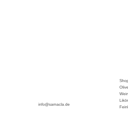
Adresse
Prod
Marlen Kleinfelder
Sho
Dürerstraße 49
Oliv
D-12203 Berlin
Wei
Likö
info@samacla.de
Fein