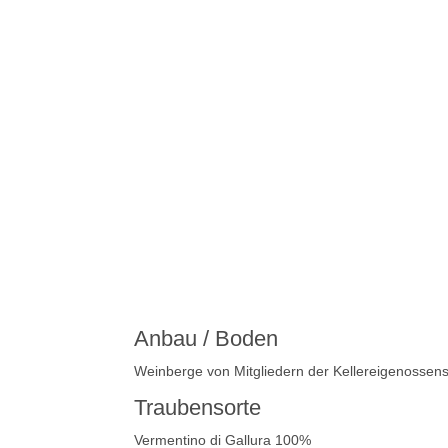
UNSER PREIS
12,00
€
inkl. 19 % MwSt.
zzgl.
Versandkosten
0.75 l
(16,00 € / 1 Liter)
Anbau / Boden
Weinberge von Mitgliedern der Kellereigenossensc
Traubensorte
Vermentino di Gallura 100%