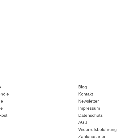
ukte
Unternehmen
p
Blog
enöle
Kontakt
ne
Newsletter
re
Impressum
kost
Datenschutz
AGB
Widerrufsbelehrung
Zahlungsarten