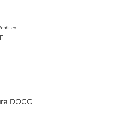
T
lura DOCG