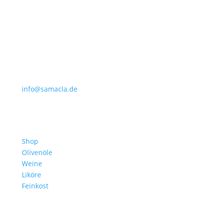
Adresse
Marlen Kleinfelder
Dürerstraße 49
D-12203 Berlin
info@samacla.de
Produkte
Shop
Olivenöle
Weine
Liköre
Feinkost
Unternehmen