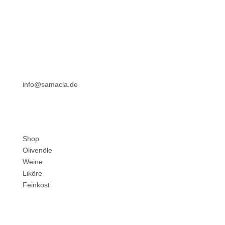
Adresse
Marlen Kleinfelder
Dürerstraße 49
D-12203 Berlin
info@samacla.de
Produkte
Shop
Olivenöle
Weine
Liköre
Feinkost
Unternehmen