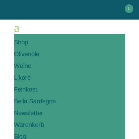
a
Shop
Olivenöle
Weine
Liköre
Feinkost
Bella Sardegna
Newsletter
Warenkorb
Blog